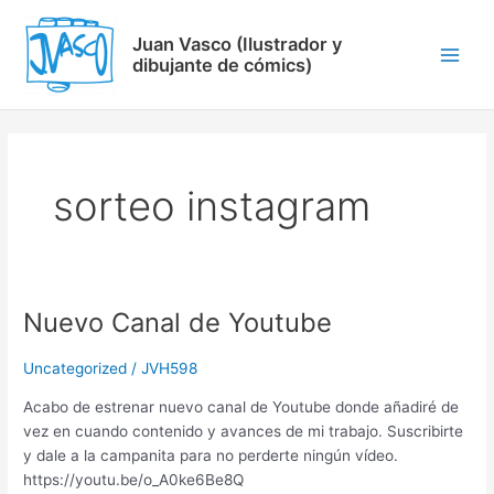
Ir
Main
al
Juan Vasco (Ilustrador y
Menu
contenido
dibujante de cómics)
sorteo instagram
Nuevo Canal de Youtube
Nuevo
Canal
de
Uncategorized
/
JVH598
Youtube
Acabo de estrenar nuevo canal de Youtube donde añadiré de
vez en cuando contenido y avances de mi trabajo. Suscribirte
y dale a la campanita para no perderte ningún vídeo.
https://youtu.be/o_A0ke6Be8Q