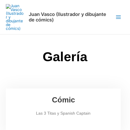
Ir
Main
al
Menu
Juan Vasco (Ilustrador y dibujante
contenido
de cómics)
Galería
Cómic
Las 3 Titas y Spanish Captain