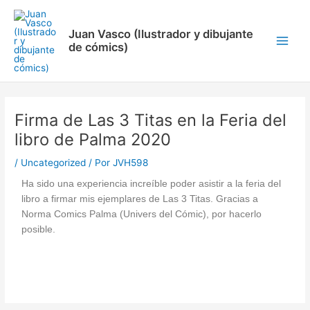
Ir
Navegación
Main
al
de
Menu
Juan Vasco (Ilustrador y dibujante
contenido
entradas
de cómics)
Firma de Las 3 Titas en la Feria del
libro de Palma 2020
/
Uncategorized
/ Por
JVH598
Ha sido una experiencia increíble poder asistir a la feria del
libro a firmar mis ejemplares de Las 3 Titas. Gracias a
Norma Comics Palma (Univers del Cómic), por hacerlo
posible.